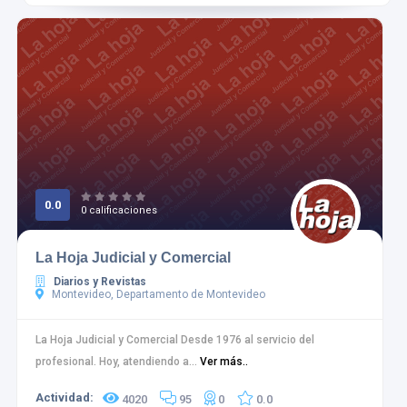
0.0
0 calificaciones
La Hoja Judicial y Comercial
Diarios y Revistas
Montevideo, Departamento de Montevideo
La Hoja Judicial y Comercial Desde 1976 al servicio del
profesional. Hoy, atendiendo a...
Ver más..
Actividad:
4020
95
0
0.0