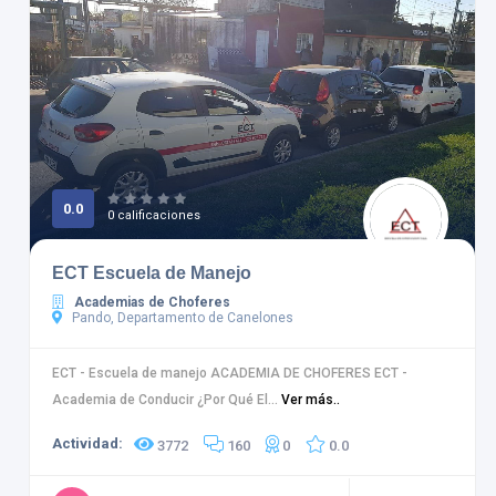
0.0
0 calificaciones
ECT Escuela de Manejo
Academias de Choferes
Pando, Departamento de Canelones
ECT - Escuela de manejo ACADEMIA DE CHOFERES ECT -
Academia de Conducir ¿Por Qué El...
Ver más..
Actividad:
3772
160
0
0.0