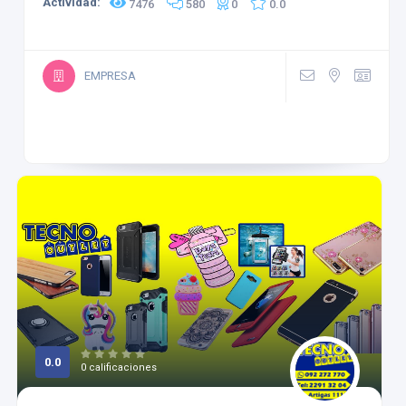
Actividad:
7476
580
0
0.0
EMPRESA
0.0
0 calificaciones