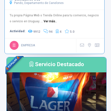
Pando, Departamento de Canelones
Tu propia Página Web o Tienda Online para tu comercio, negocio
o servicio en Uruguay. ...
Ver más..
Actividad:
9912
94
4
5.0
EMPRESA
POPULAR
Servicio Destacado