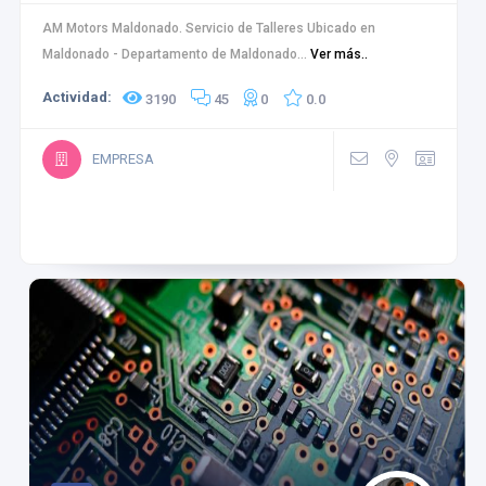
AM Motors Maldonado. Servicio de Talleres Ubicado en
Maldonado - Departamento de Maldonado...
Ver más..
Actividad:
3190
45
0
0.0
EMPRESA