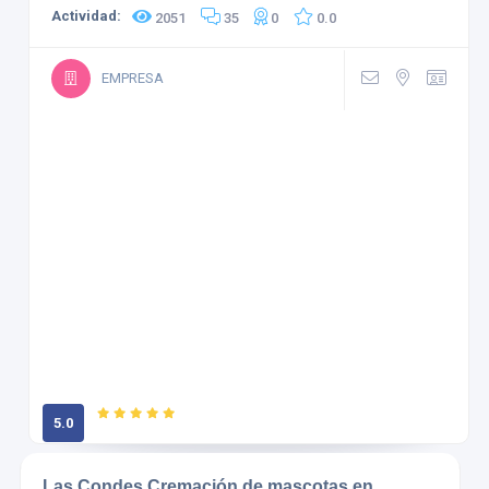
Actividad:
2051
35
0
0.0
EMPRESA
5.0
1 calificaciones
Las Condes Cremación de mascotas en