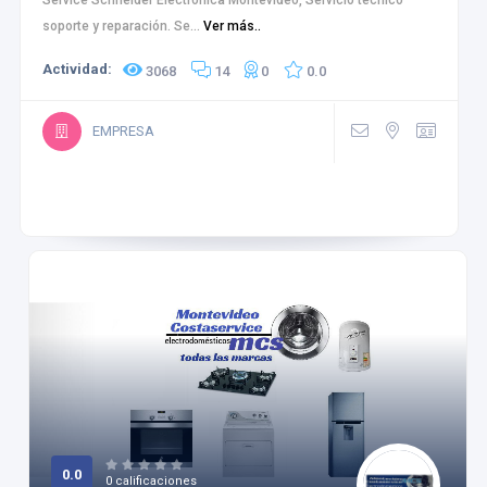
Service Schneider Electrónica Montevideo, Servicio técnico
soporte y reparación. Se...
Ver más..
Actividad:
3068
14
0
0.0
EMPRESA
0.0
0 calificaciones