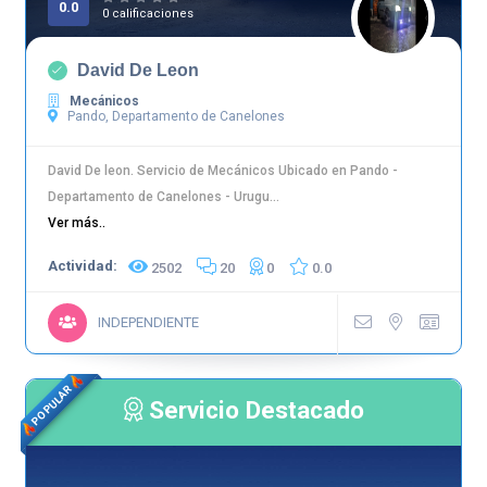
0.0
0 calificaciones
David De Leon
Mecánicos
Pando, Departamento de Canelones
David De leon. Servicio de Mecánicos Ubicado en Pando -
Departamento de Canelones - Urugu...
Ver más..
Actividad:
2502
20
0
0.0
INDEPENDIENTE
POPULAR
Servicio Destacado