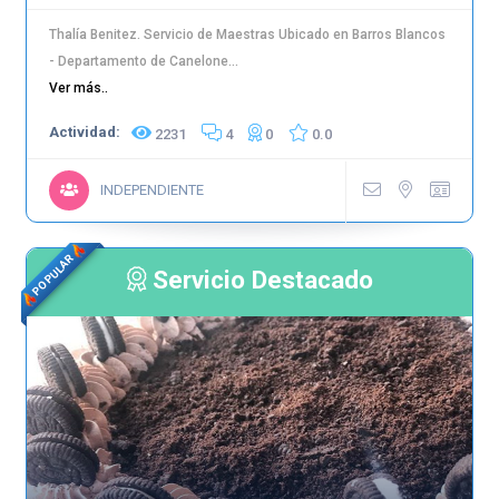
Thalía Benitez. Servicio de Maestras Ubicado en Barros Blancos
- Departamento de Canelone...
Ver más..
Actividad:
2231
4
0
0.0
INDEPENDIENTE
POPULAR
Servicio Destacado