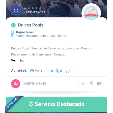
0.0
0 calificaciones
Dulces Popis
Reposteros
Pando, Departamento de Canelones
Dulces Popis. Servicio de Reposteros ubicado en Pando -
Departamento de Canelones - Urugua...
Ver más..
Actividad:
2204
0
0
0.0
INDEPENDIENTE
POPULAR
Servicio Destacado