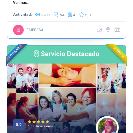
Ver más..
Actividad:
9933
94
4
5.0
EMPRESA
POPULAR
TOP
Servicio Destacado
5.0
1 calificaciones