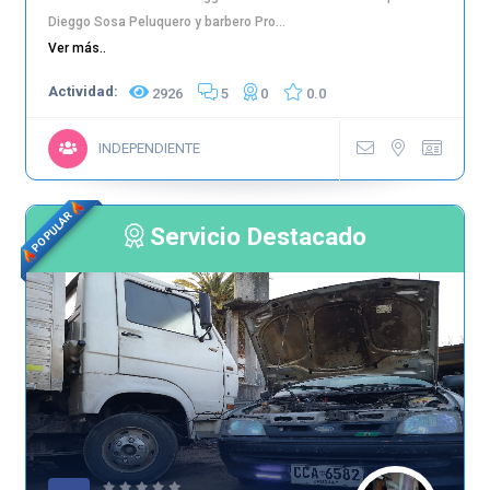
Dieggo Sosa Peluquero y barbero Pro...
Ver más..
Actividad:
2926
5
0
0.0
INDEPENDIENTE
POPULAR
Servicio Destacado