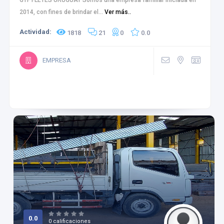
GTF FLETES URUGUAY Somos una empresa familiar iniciada en
2014, con fines de brindar el...
Ver más..
Actividad:
1818
21
0
0.0
EMPRESA
0.0
0 calificaciones