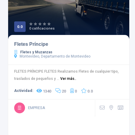
0.0
0 calificaciones
Fletes Príncipe
Fletes y Muzanzas
Montevideo, Departamento de Montevideo
FLETES PRÍNCIPE FLETES Realizamos Fletes de cualquier tipo,
traslados de pequeños y ...
Ver más..
Actividad:
1340
20
0
0.0
EMPRESA