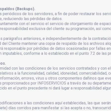
spaldos (Backups).
eriódicos de los servidores, a fin de poder restaurar los servi
e, reduciendo las pérdidas de datos.
juntamente con el servicio el servicio de otorgamiento de espa
responsabilidad exclusiva del cliente su programación, así como 
los parágrafos anteriores, e independientemente de la contrataci
 del Cliente mantener una copia de respaldo de los archivos alo
esponsable por pérdidas de datos ocasionadas por fallas en el
n imputables, conforme a lo establecido en el punto 7.2 de las 
os.
ormidad con las condiciones de los servicios contratados y con 
lativos a la funcionalidad, calidad, idoneidad, comerciabilidad,
nformación, errores, virus u otros componentes dañinos que ev
s proporcionados por INFOSERVICIOS a través de su departament
ecido en el punto precedente ni dará lugar a responsabilidad al
ificaciones a las condiciones aquí establecidas, las que serán 
iete) días corridos para manifestar si las acepta o no, transcurri