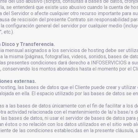
te del uso abusivo (scripts, consultas a bases de datos, cronjobs
la, se entenderá que existe uso abusivo cuando la cuenta de hos
 del Servidor o afecte cualquier otro recurso importante para su
 causa de rescisión del presente Contrato sin responsabilidad pa
la configuración general del servidor por cualquier medio (inclu
 etc.).
 Disco y Transferencia.
cia mensual asignados a los servicios de hosting debe ser utiliz
 la misma (páginas, fotografías, videos, sonidos, bases de datos,
e las presentes condiciones dará derecho a INFOSERVICIOS a su
to, conservando los montos abonados hasta el momento por el Cli
ones externas.
hosting, las bases de datos que el Cliente puede crear y utilizar
ojada en ella. El espacio utilizado por las bases de datos se e
 a las bases de datos únicamente con el fin de facilitar a los de
otra actividad relacionada con el mantenimiento de la/s base/s de
a las bases de datos, ni usar el servidor de bases de datos par
an éstos o no relación con los datos utilizados en el sitio web al
iente de las condiciones establecidas en la presente cláusula, s