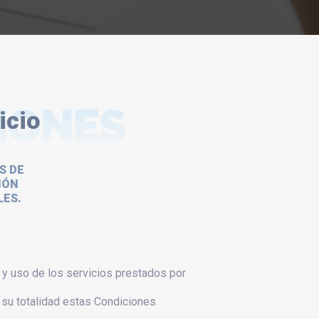
IONES
icio
S DE
IÓN
LES.
 y uso de los servicios prestados por
n su totalidad estas Condiciones