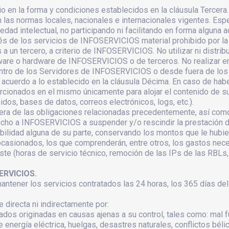
cio en la forma y condiciones establecidos en la cláusula Tercera
s normas locales, nacionales e internacionales vigentes. Espec
dad intelectual, no participando ni facilitando en forma alguna a
avés de los servicios de INFOSERVICIOS material prohibido por la l
 a un tercero, a criterio de INFOSERVICIOS. No utilizar ni distri
ware o hardware de INFOSERVICIOS o de terceros. No realizar e
ntro de los Servidores de INFOSERVICIOS o desde fuera de los
 acuerdo a lo establecido en la cláusula Décima. En caso de haber
rcionados en el mismo únicamente para alojar el contenido de su
dos, bases de datos, correos electrónicos, logs, etc.).
uiera de las obligaciones relacionadas precedentemente, así co
cho a INFOSERVICIOS a suspender y/o rescindir la prestación de
bilidad alguna de su parte, conservando los montos que le hubie
ocasionados, los que comprenderán, entre otros, los gastos neces
te (horas de servicio técnico, remoción de las IPs de las RBLs, 
ERVICIOS.
ner los servicios contratados las 24 horas, los 365 días del añ
irecta ni indirectamente por:
tados originadas en causas ajenas a su control, tales como: mal
de energía eléctrica, huelgas, desastres naturales, conflictos bélic