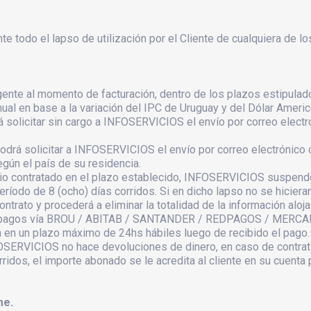
e todo el lapso de utilización por el Cliente de cualquiera de l
igente al momento de facturación, dentro de los plazos estipulad
ual en base a la variación del IPC de Uruguay y del Dólar Americ
á solicitar sin cargo a INFOSERVICIOS el envío por correo elect
odrá solicitar a INFOSERVICIOS el envío por correo electrónico 
ún el país de su residencia.
cio contratado en el plazo establecido, INFOSERVICIOS suspende
período de 8 (ocho) días corridos. Si en dicho lapso no se hicie
ato y procederá a eliminar la totalidad de la información alojad
los pagos vía BROU / ABITAB / SANTANDER / REDPAGOS / MERCAD
 en un plazo máximo de 24hs hábiles luego de recibido el pago.
OSERVICIOS no hace devoluciones de dinero, en caso de contrata
ridos, el importe abonado se le acredita al cliente en su cuenta p
me.