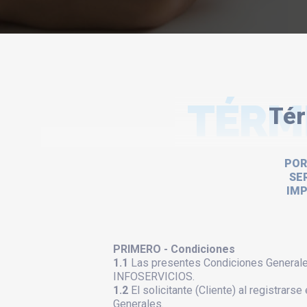
TÉRM
Tér
POR
SE
IMP
PRIMERO - Condiciones
1.1
Las presentes Condiciones Generales
INFOSERVICIOS.
1.2
El solicitante (Cliente) al registrar
Generales.