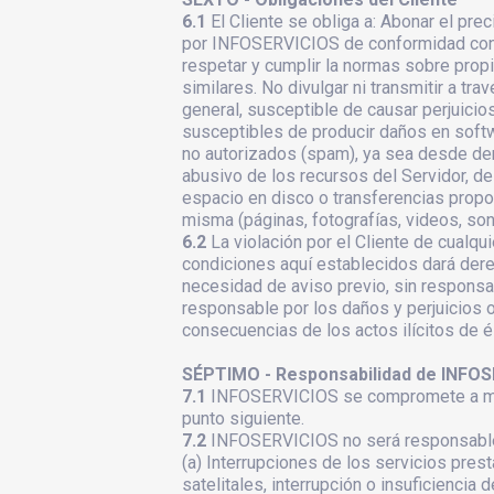
6.1
El Cliente se obliga a: Abonar el pre
por INFOSERVICIOS de conformidad con la
respetar y cumplir la normas sobre propie
similares. No divulgar ni transmitir a tr
general, susceptible de causar perjuicios
susceptibles de producir daños en soft
no autorizados (spam), ya sea desde de
abusivo de los recursos del Servidor, de
espacio en disco o transferencias propo
misma (páginas, fotografías, videos, soni
6.2
La violación por el Cliente de cualq
condiciones aquí establecidos dará dere
necesidad de aviso previo, sin responsa
responsable por los daños y perjuicios 
consecuencias de los actos ilícitos de és
SÉPTIMO - Responsabilidad de INFOS
7.1
INFOSERVICIOS se compromete a mante
punto siguiente.
7.2
INFOSERVICIOS no será responsable d
(a) Interrupciones de los servicios pres
satelitales, interrupción o insuficiencia 