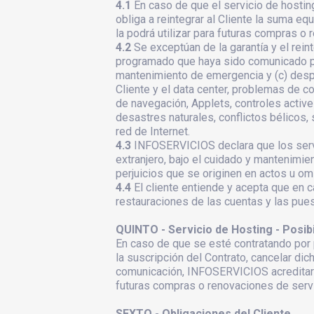
4.1
En caso de que el servicio de hostin
obliga a reintegrar al Cliente la suma equ
la podrá utilizar para futuras compras o
4.2
Se exceptúan de la garantía y el rei
programado que haya sido comunicado por 
mantenimiento de emergencia y (c) desp
Cliente y el data center, problemas de c
de navegación, Applets, controles active
desastres naturales, conflictos bélicos,
red de Internet.
4.3
INFOSERVICIOS declara que los servid
extranjero, bajo el cuidado y mantenim
perjuicios que se originen en actos u o
4.4
El cliente entiende y acepta que en 
restauraciones de las cuentas y las pues
QUINTO - Servicio de Hosting - Posibi
En caso de que se esté contratando por p
la suscripción del Contrato, cancelar di
comunicación, INFOSERVICIOS acreditará 
futuras compras o renovaciones de servi
SEXTO - Obligaciones del Cliente