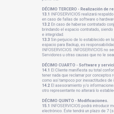
DÉCIMO TERCERO - Realización de re
13.1
INFOSERVICIOS realizará respaldos p
en caso de fallas de software o hardwar
13.2
En caso de haberse contratado con
brindando el espacio contratado, siendo 
e integridad.
13.3
Sin perjuicio de lo establecido en 
espacio para Backup, es responsabilidad
INFOSERVICIOS. INFOSERVICIOS no será r
Servidores u otras causas que no le sea
DÉCIMO CUARTO - Software y servici
14.1
El Cliente manifiesta su total conf
tener nada que reclamar por conceptos re
como así tampoco por inexactitudes de i
14.2
El asesoramiento y/o informacione
otro representante no alterará lo establ
DÉCIMO QUINTO - Modificaciones.
15.1
INFOSERVICIOS podrá introducir mod
electrónico. Éste tendrá un plazo de 7 (s