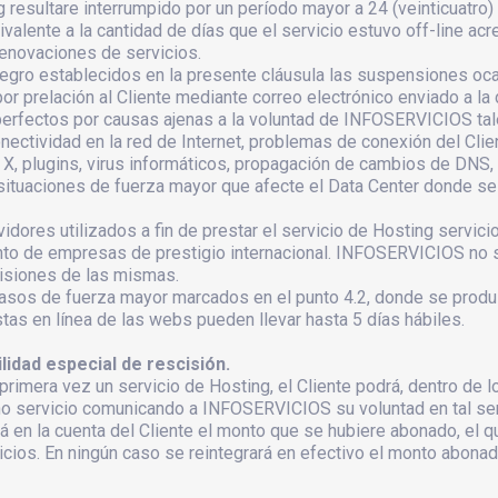
g resultare interrumpido por un período mayor a 24 (veinticuatr
ivalente a la cantidad de días que el servicio estuvo off-line acr
 renovaciones de servicios.
ntegro establecidos en la presente cláusula las suspensiones oc
prelación al Cliente mediante correo electrónico enviado a la d
erfectos por causas ajenas a la voluntad de INFOSERVICIOS tal
onectividad en la red de Internet, problemas de conexión del Clie
 X, plugins, virus informáticos, propagación de cambios de DNS, f
 situaciones de fuerza mayor que afecte el Data Center donde se
ores utilizados a fin de prestar el servicio de Hosting servici
iento de empresas de prestigio internacional. INFOSERVICIOS no
misiones de las mismas.
casos de fuerza mayor marcados en el punto 4.2, donde se produ
tas en línea de las webs pueden llevar hasta 5 días hábiles.
lidad especial de rescisión.
rimera vez un servicio de Hosting, el Cliente podrá, dentro de lo
cho servicio comunicando a INFOSERVICIOS su voluntad en tal sen
en la cuenta del Cliente el monto que se hubiere abonado, el qu
cios. En ningún caso se reintegrará en efectivo el monto abonad