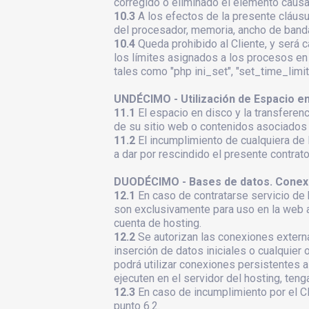
corregido o eliminado el elemento causan
10.3
A los efectos de la presente cláusu
del procesador, memoria, ancho de banda
10.4
Queda prohibido al Cliente, y será
los límites asignados a los procesos en 
tales como "php ini_set", "set_time_limit",
UNDÉCIMO - Utilización de Espacio en
11.1
El espacio en disco y la transferen
de su sitio web o contenidos asociados a
11.2
El incumplimiento de cualquiera d
a dar por rescindido el presente contra
DUODÉCIMO - Bases de datos. Conexi
12.1
En caso de contratarse servicio de 
son exclusivamente para uso en la web al
cuenta de hosting.
12.2
Se autorizan las conexiones externas
inserción de datos iniciales o cualquier 
podrá utilizar conexiones persistentes 
ejecuten en el servidor del hosting, teng
12.3
En caso de incumplimiento por el Cl
punto 6.2.