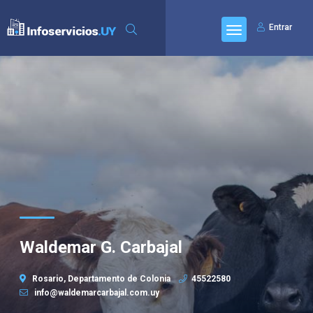
Entrar
Waldemar G. Carbajal
Rosario, Departamento de Colonia
45522580
info@waldemarcarbajal.com.uy