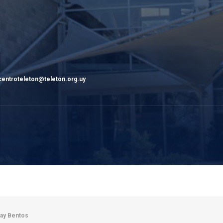
entroteleton@teleton.org.uy
ray Bentos