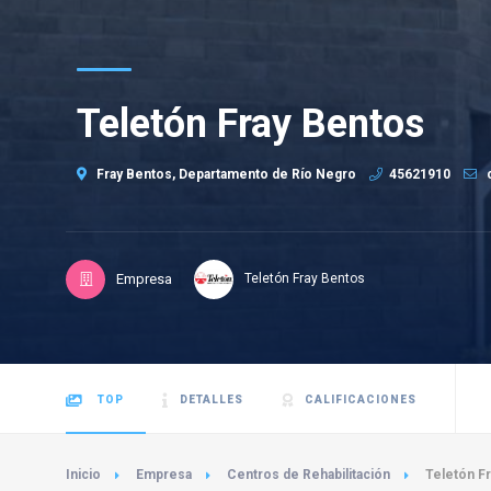
Teletón Fray Bentos
Fray Bentos, Departamento de Río Negro
45621910
c
Empresa
Teletón Fray Bentos
TOP
DETALLES
CALIFICACIONES
Inicio
Empresa
Centros de Rehabilitación
Teletón F