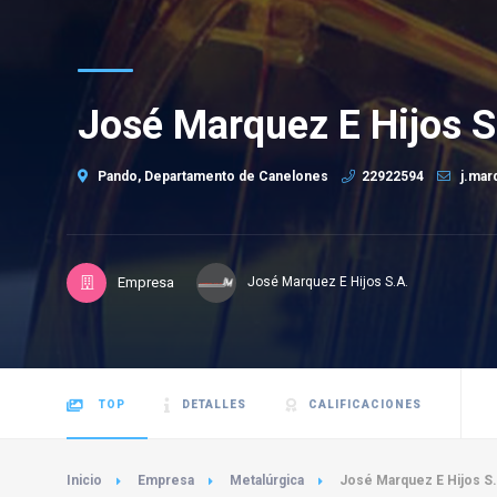
José Marquez E Hijos S
Pando, Departamento de Canelones
22922594
j.mar
Empresa
José Marquez E Hijos S.A.
TOP
DETALLES
CALIFICACIONES
Inicio
Empresa
Metalúrgica
José Marquez E Hijos S