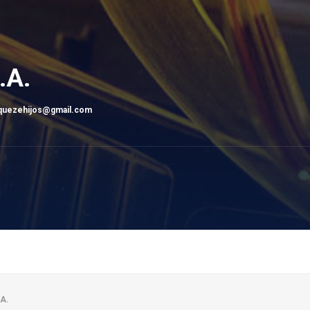
.A.
quezehijos@gmail.com
.A.