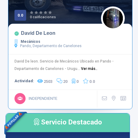
0.0
0 calificaciones
David De Leon
Mecánicos
Pando, Departamento de Canelones
David De leon. Servicio de Mecánicos Ubicado en Pando -
Departamento de Canelones - Urugu...
Ver más..
Actividad:
2503
20
0
0.0
INDEPENDIENTE
POPULAR
Servicio Destacado