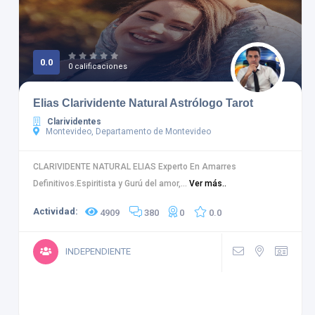
0.0
0 calificaciones
Elias Clarividente Natural Astrólogo Tarot
Clarividentes
Montevideo, Departamento de Montevideo
CLARIVIDENTE NATURAL ELIAS Experto En Amarres
Definitivos.Espiritista y Gurú del amor,...
Ver más..
Actividad:
4909
380
0
0.0
INDEPENDIENTE