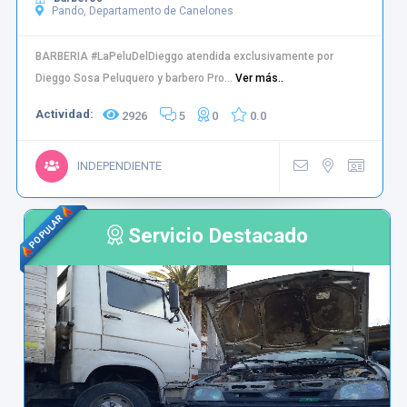
Pando, Departamento de Canelones
BARBERIA #LaPeluDelDieggo atendida exclusivamente por
Dieggo Sosa Peluquero y barbero Pro...
Ver más..
Actividad:
2926
5
0
0.0
INDEPENDIENTE
POPULAR
Servicio Destacado