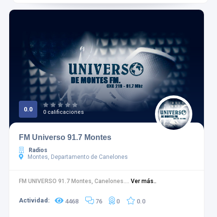
0.0
0 calificaciones
FM Universo 91.7 Montes
Radios
Montes, Departamento de Canelones
FM UNIVERSO 91.7 Montes, Canelones....
Ver más..
Actividad:
4468
76
0
0.0