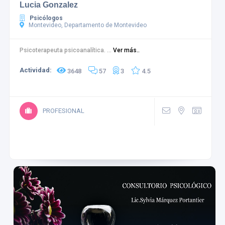
Lucia Gonzalez
Psicólogos
Montevideo, Departamento de Montevideo
Psicoterapeuta psicoanalítica. ...
Ver más..
Actividad:
3648
57
3
4.5
PROFESIONAL