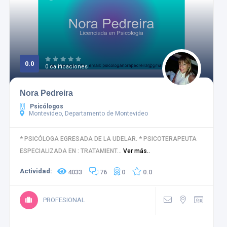
0.0
0 calificaciones
Nora Pedreira
Psicólogos
Montevideo, Departamento de Montevideo
* PSICÓLOGA EGRESADA DE LA UDELAR. * PSICOTERAPEUTA
ESPECIALIZADA EN : TRATAMIENT...
Ver más..
Actividad:
4033
76
0
0.0
PROFESIONAL