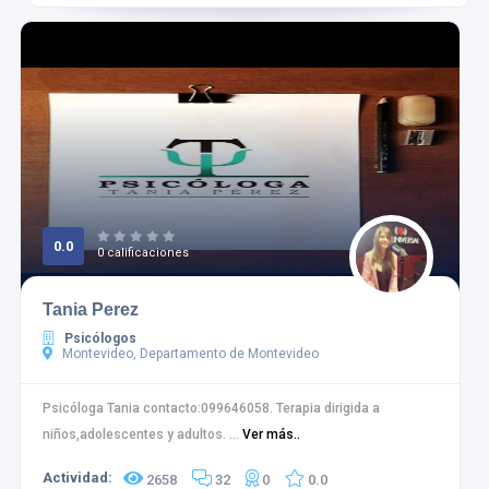
0.0
0 calificaciones
Tania Perez
Psicólogos
Montevideo, Departamento de Montevideo
Psicóloga Tania contacto:099646058. Terapia dirigida a
niños,adolescentes y adultos. ...
Ver más..
Actividad:
2658
32
0
0.0