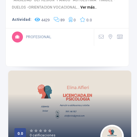
-ANSIEDAD -DEPRESIÓN -PÁNICO -AUTOESTIMA -TIMIDEZ -
DUELOS -ORIENTACION VOCACIONAL...
Ver más..
Actividad:
4429
89
0
0.0
PROFESIONAL
0.0
0 calificaciones