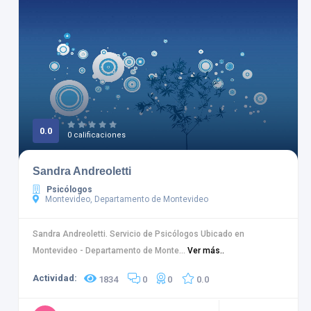
0.0
0 calificaciones
Sandra Andreoletti
Psicólogos
Montevideo, Departamento de Montevideo
Sandra Andreoletti. Servicio de Psicólogos Ubicado en
Montevideo - Departamento de Monte...
Ver más..
Actividad:
1834
0
0
0.0