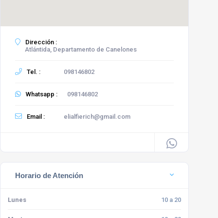
Dirección :
Atlántida, Departamento de Canelones
Tel. :
098146802
Whatsapp :
098146802
Email :
elialfierich@gmail.com
Horario de Atención
Lunes
10 a 20