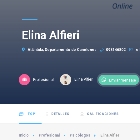
Elina Alfieri
Atlántida, Departamento de Canelones
098146802
el
Profesional
Elina Alfieri
Enviar mensaje
TOP
DETALLES
CALIFICACIONES
Inicio
Profesional
Psicólogos
Elina Alfieri