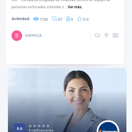
CUF - Compañía Uruguaya de Finanzas Somos un equipo de
personas enfocadas a brindar s...
Ver más..
Actividad:
1726
67
0
0.0
EMPRESA
0.0
0 calificaciones