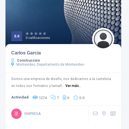
0.0
0 calificaciones
Carlos Garcia
Construcción
Montevideo, Departamento de Montevideo
Somos una empresa de diseño, nos dedicamos a la carteleria
en todos sus formatos y tamañ...
Ver más..
Actividad:
1274
7
0
0.0
EMPRESA