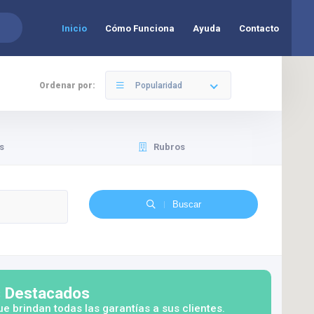
Inicio
Cómo Funciona
Ayuda
Contacto
Ordenar por:
Popularidad
s
Rubros
Buscar
s Destacados
ue brindan todas las garantías a sus clientes.